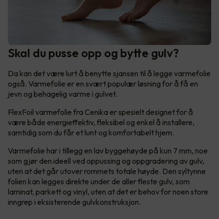
Skal du pusse opp og bytte gulv?
Da kan det være lurt å benytte sjansen til å legge varmefolie
også. Varmefolie er en svært populær løsning for å få en
jevn og behagelig varme i gulvet.
FlexFoil varmefolie fra Cenika er spesielt designet for å
være både energieffektiv, fleksibel og enkel å installere,
samtidig som du får et lunt og komfortabelt hjem.
Varmefolie har i tillegg en lav byggehøyde på kun 7 mm, noe
som gjør den ideell ved oppussing og oppgradering av gulv,
uten at det går utover rommets totale høyde. Den syltynne
folien kan legges direkte under de aller fleste gulv, som
laminat, parkett og vinyl, uten at det er behov for noen store
inngrep i eksisterende gulvkonstruksjon.