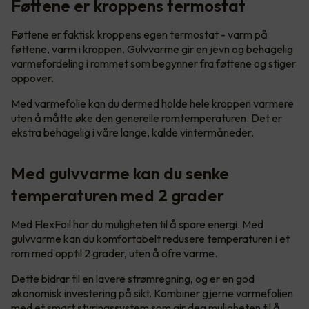
Føttene er kroppens termostat
Føttene er faktisk kroppens egen termostat - varm på
føttene, varm i kroppen. Gulvvarme gir en jevn og behagelig
varmefordeling i rommet som begynner fra føttene og stiger
oppover.
Med varmefolie kan du dermed holde hele kroppen varmere
uten å måtte øke den generelle romtemperaturen. Det er
ekstra behagelig i våre lange, kalde vintermåneder.
Med gulvvarme kan du senke
temperaturen med 2 grader
Med FlexFoil har du muligheten til å spare energi. Med
gulvvarme kan du komfortabelt redusere temperaturen i et
rom med opptil 2 grader, uten å ofre varme.
Dette bidrar til en lavere strømregning, og er en god
økonomisk investering på sikt. Kombiner gjerne varmefolien
med et smart styringssystem som gir deg muligheten til å