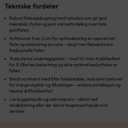
Tekniske fordeler
Robust folieoppbygning med tykkelse som gir god
mekanisk styrke og jevn varmefordeling over hele
gulvflaten.
Kuttesoner hver 2 cm for optimalisering av oppvarmet
flate og minimering av svinn – langt mer fleksibelt enn
tradisjonelle folier.
Trykksterke underlagsplater – med 50 tonn trykkfasthet
for å tåle høy belastning og sikre optimal beskyttelse av
folien.
Bredt sortiment med åtte foliebredder, reduserer behovet
for mange skjøter og tilkoblinger – enklere installasjon og
høyere driftssikkerhet.
Lav byggehøyde og rask respons – ideelt ved
rehabilitering eller der det er begrenset høyde mot
terskler.