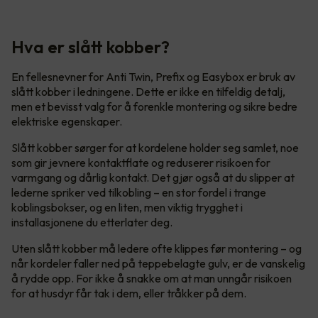
Hva er slått kobber?
En fellesnevner for Anti Twin, Prefix og Easybox er bruk av
slått kobber i ledningene. Dette er ikke en tilfeldig detalj,
men et bevisst valg for å forenkle montering og sikre bedre
elektriske egenskaper.
Slått kobber sørger for at kordelene holder seg samlet, noe
som gir jevnere kontaktflate og reduserer risikoen for
varmgang og dårlig kontakt. Det gjør også at du slipper at
lederne spriker ved tilkobling – en stor fordel i trange
koblingsbokser, og en liten, men viktig trygghet i
installasjonene du etterlater deg.
Uten slått kobber må ledere ofte klippes før montering – og
når kordeler faller ned på teppebelagte gulv, er de vanskelig
å rydde opp. For ikke å snakke om at man unngår risikoen
for at husdyr får tak i dem, eller tråkker på dem.