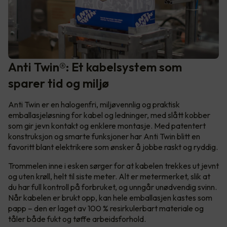
Anti Twin®: Et kabelsystem som
sparer tid og miljø
Anti Twin er en halogenfri, miljøvennlig og praktisk
emballasjeløsning for kabel og ledninger, med slått kobber
som gir jevn kontakt og enklere montasje. Med patentert
konstruksjon og smarte funksjoner har Anti Twin blitt en
favoritt blant elektrikere som ønsker å jobbe raskt og ryddig.
Trommelen inne i esken sørger for at kabelen trekkes ut jevnt
og uten krøll, helt til siste meter. Alt er metermerket, slik at
du har full kontroll på forbruket, og unngår unødvendig svinn.
Når kabelen er brukt opp, kan hele emballasjen kastes som
papp – den er laget av 100 % resirkulerbart materiale og
tåler både fukt og tøffe arbeidsforhold.