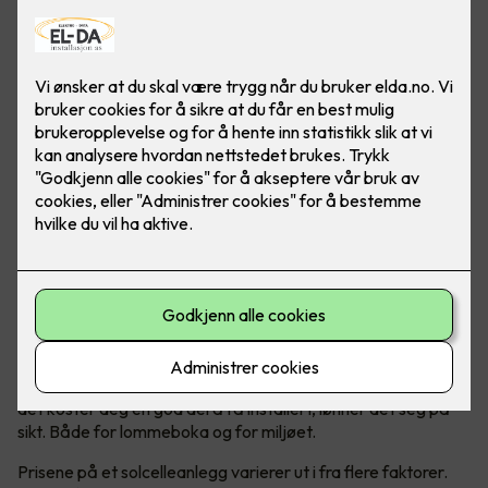
Prisen er avhengig av flere faktorer
Solceller er en kostbar, men lønnsom investering. Selv om
det koster deg en god del å få installert, lønner det seg på
sikt. Både for lommeboka og for miljøet.
Prisene på et solcelleanlegg varierer ut i fra flere faktorer.