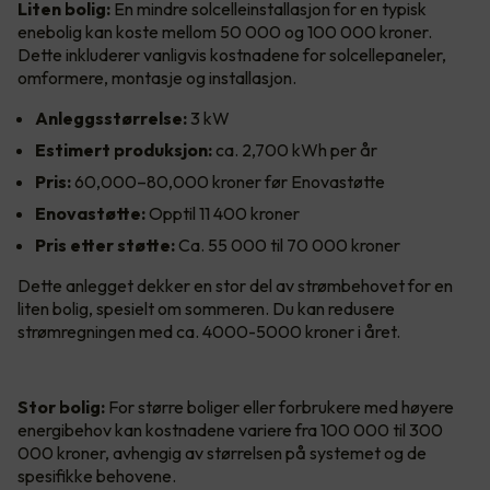
Liten bolig:
En mindre solcelleinstallasjon for en typisk
enebolig kan koste mellom 50 000 og 100 000 kroner.
Dette inkluderer vanligvis kostnadene for solcellepaneler,
omformere, montasje og installasjon.
Anleggsstørrelse:
3 kW
Estimert produksjon:
ca. 2,700 kWh per år
Pris:
60,000–80,000 kroner før Enovastøtte
Enovastøtte:
Opptil 11 400 kroner
Pris etter støtte:
Ca. 55 000 til 70 000 kroner
Dette anlegget dekker en stor del av strømbehovet for en
liten bolig, spesielt om sommeren. Du kan redusere
strømregningen med ca. 4000-5000 kroner i året.
Stor bolig:
For større boliger eller forbrukere med høyere
energibehov kan kostnadene variere fra 100 000 til 300
000 kroner, avhengig av størrelsen på systemet og de
spesifikke behovene.