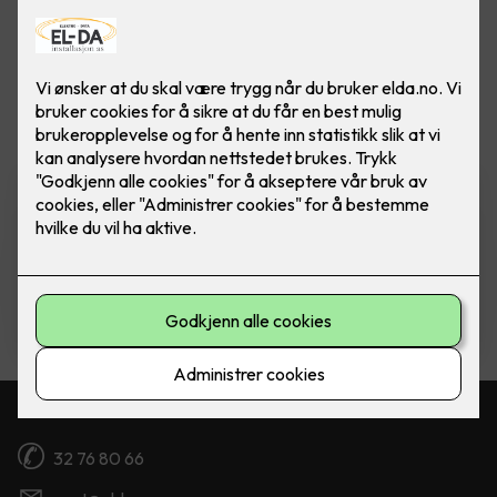
Vis flere
filtre
Komfyrvakt mKomfy Wally
m/trådløs sensor
Komfyrvakt mKomfy 25 Wally fra CTM
Lyng.
5,750
,-
Kontakt oss
32 76 80 66